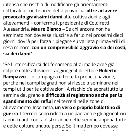
intensa che rischia di modificare gli orientamenti
colturali in molte aree della provincia,
oltre ad avere
provocato gravissimi danni
alle coltivazioni e agli
allevamenti – conferma il presidente di Coldiretti
Alessandria,
Mauro Bianco
– Se chi ancora non ha
seminato non dovesse riuscire a farlo nei prossimi dieci
giorni, dovrà per forza ripiegare su varietà primaverili di
resa minore,
con un comprensibile aggravio sia dei costi,
sia dei danni
“.
“Se l’intensificarsi del fenomeno allarma le aree già
colpite dalle alluvioni – aggiunge il direttore
Roberto
Rampazzo
– in campagna è forte la preoccupazione,
perché nei campi bagnati non si riesce a seminare nei
tempi utili per le coltivazioni. A rischio c’è soprattutto la
semina del grano e
difficoltà si registrano anche per lo
spandimento dei reflui
nei terreni nelle zone di
allevamento. Insomma,
un vero e proprio bollettino di
guerra
. I terreni sono ridotti a un pantano e gli agricoltori
fanno i conti con la distruzione delle semine appena fatte
e delle colture andate perse. Se il maltempo dovesse