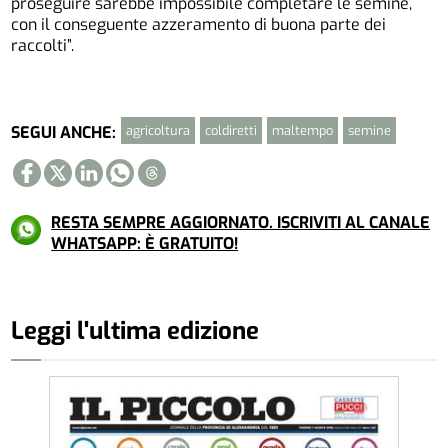
proseguire sarebbe impossibile completare le semine,
con il conseguente azzeramento di buona parte dei
raccolti”.
agricoltura
coldiretti
maltempo
semine
SEGUI ANCHE:
RESTA SEMPRE AGGIORNATO. ISCRIVITI AL CANALE
WHATSAPP: È GRATUITO!
Leggi l'ultima edizione