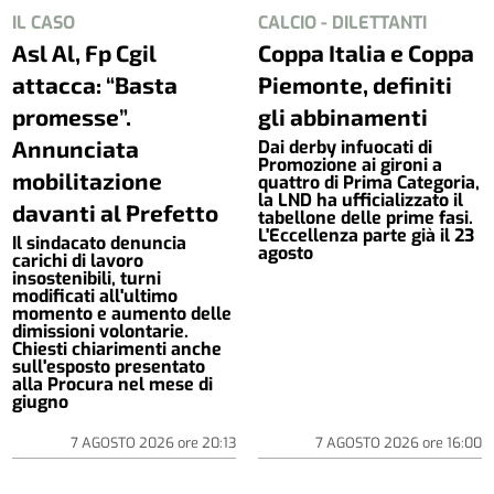
IL CASO
CALCIO - DILETTANTI
Asl Al, Fp Cgil
Coppa Italia e Coppa
attacca: “Basta
Piemonte, definiti
promesse”.
gli abbinamenti
Annunciata
Dai derby infuocati di
Promozione ai gironi a
mobilitazione
quattro di Prima Categoria,
la LND ha ufficializzato il
davanti al Prefetto
tabellone delle prime fasi.
L'Eccellenza parte già il 23
Il sindacato denuncia
agosto
carichi di lavoro
insostenibili, turni
modificati all'ultimo
momento e aumento delle
dimissioni volontarie.
Chiesti chiarimenti anche
sull'esposto presentato
alla Procura nel mese di
giugno
7 AGOSTO 2026
ore
20:13
7 AGOSTO 2026
ore
16:00