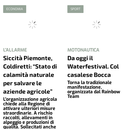
ECONOMIA
SPORT
L'ALLARME
MOTONAUTICA
Siccità Piemonte,
Da oggi il
Coldiretti: “Stato di
Waterfestival. Col
calamità naturale
casalese Bocca
per salvare le
Torna la tradizionale
manifestazione,
aziende agricole”
organizzata dal Rainbow
Team
L'organizzazione agricola
chiede alla Regione di
attivare ulteriori misure
straordinarie. A rischio
raccolti, allevamenti in
alpeggio e produzioni di
qualità. Sollecitati anche