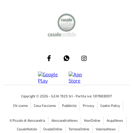
Copyright ©
2026
- G.E.M. 1925 Srl - Partita iva: 13178830017
Chi siamo
Cosa Facciamo
Pubblicità
Privacy
Cookie Policy
Il Piccolo di Alessandria
AlessandriaNews
NoviOnline
AcquiNews
CasaleNotizie
OvadaOnline
TortonaOnline
ValenzaNews