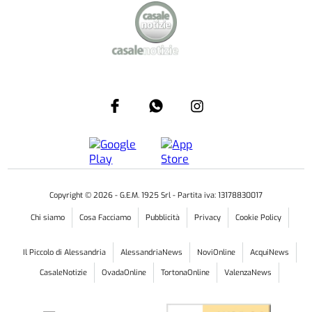
Copyright ©
2026
- G.E.M. 1925 Srl - Partita iva: 13178830017
Chi siamo
Cosa Facciamo
Pubblicità
Privacy
Cookie Policy
Il Piccolo di Alessandria
AlessandriaNews
NoviOnline
AcquiNews
CasaleNotizie
OvadaOnline
TortonaOnline
ValenzaNews