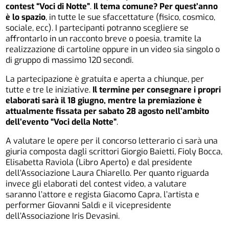
contest “Voci di Notte”
.
Il tema comune? Per quest’anno
è lo spazio
, in tutte le sue sfaccettature (fisico, cosmico,
sociale, ecc). I partecipanti potranno scegliere se
affrontarlo in un racconto breve o poesia, tramite la
realizzazione di cartoline oppure in un video sia singolo o
di gruppo di massimo 120 secondi.
La partecipazione è gratuita e aperta a chiunque, per
tutte e tre le iniziative.
Il termine per consegnare i propri
elaborati sarà il 18 giugno, mentre la premiazione è
attualmente fissata per sabato 28 agosto nell’ambito
dell’evento “Voci della Notte”
.
A valutare le opere per il concorso letterario ci sarà una
giuria composta dagli scrittori Giorgio Baietti, Fioly Bocca,
Elisabetta Raviola (Libro Aperto) e dal presidente
dell’Associazione Laura Chiarello. Per quanto riguarda
invece gli elaborati del contest video, a valutare
saranno l’attore e regista Giacomo Capra, l’artista e
performer Giovanni Saldì e il vicepresidente
dell’Associazione Iris Devasini.