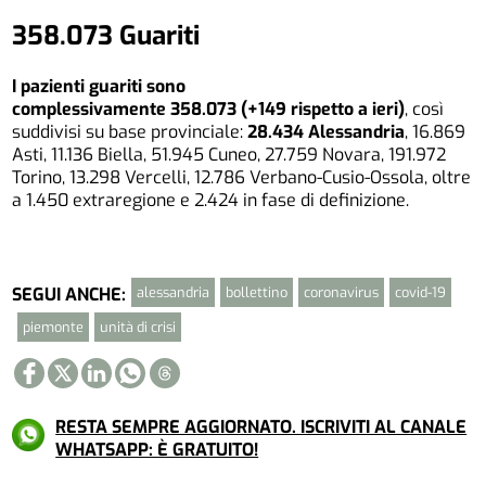
358.073 Guariti
I pazienti guariti sono
complessivamente 358.073 (+149 rispetto a ieri)
, così
suddivisi su base provinciale:
28.434 Alessandria
, 16.869
Asti, 11.136 Biella, 51.945 Cuneo, 27.759 Novara, 191.972
Torino, 13.298 Vercelli, 12.786 Verbano-Cusio-Ossola, oltre
a 1.450 extraregione e 2.424 in fase di definizione.
alessandria
bollettino
coronavirus
covid-19
SEGUI ANCHE:
piemonte
unità di crisi
RESTA SEMPRE AGGIORNATO. ISCRIVITI AL CANALE
WHATSAPP: È GRATUITO!