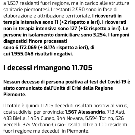
a 1.537 residenti fuori regione, ma in carico alle strutture
sanitarie piemontesi. I restanti 2.590 sono in fase di
elaborazione e attribuzione territoriale.
I ricoverati in
terapia intensiva sono 11 (+2 rispetto a ieri). I ricoverati
non in terapia intensiva sono 127 (+12 rispetto a ieri). Le
persone in isolamento domiciliare sono 3.254. I tamponi
diagnostici finora processati
sono 6.172.069 (+ 8.174 rispetto a ieri), di
cui 1.955.048 risultati negativi.
I decessi rimangono 11.705
Nessun decesso di persona positiva al test del Covid-19 è
stato comunicato dall’Unità di Crisi della Regione
Piemonte
.
Il totale è quindi 11.705 deceduti risultati positivi al virus,
così suddivisi per provincia:
1.567 Alessandria
, 713 Asti,
433 Biella, 1.454 Cuneo, 944 Novara, 5.594 Torino, 526
Vercelli, 374 Verbano-Cusio-Ossola, oltre a 100 residenti
fuori regione ma deceduti in Piemonte.