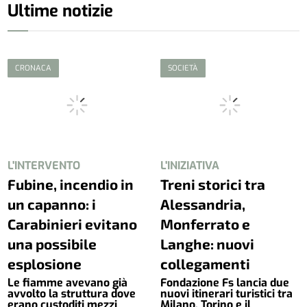
Ultime notizie
CRONACA
SOCIETÀ
L'INTERVENTO
L'INIZIATIVA
Fubine, incendio in
Treni storici tra
un capanno: i
Alessandria,
Carabinieri evitano
Monferrato e
una possibile
Langhe: nuovi
esplosione
collegamenti
Le fiamme avevano già
Fondazione Fs lancia due
avvolto la struttura dove
nuovi itinerari turistici tra
erano custoditi mezzi
Milano, Torino e il