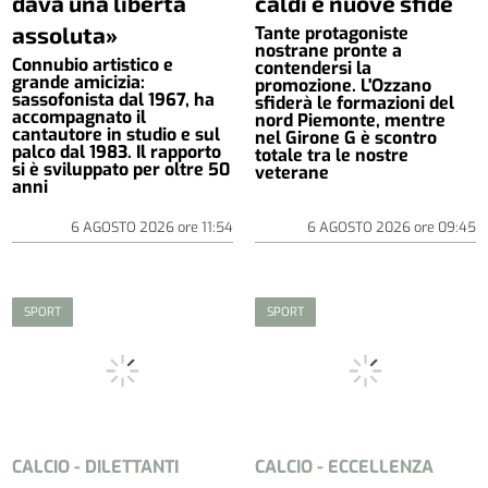
dava una libertà
caldi e nuove sfide
assoluta»
Tante protagoniste
nostrane pronte a
Connubio artistico e
contendersi la
grande amicizia:
promozione. L'Ozzano
sassofonista dal 1967, ha
sfiderà le formazioni del
accompagnato il
nord Piemonte, mentre
cantautore in studio e sul
nel Girone G è scontro
palco dal 1983. Il rapporto
totale tra le nostre
si è sviluppato per oltre 50
veterane
anni
6 AGOSTO 2026
ore
11:54
6 AGOSTO 2026
ore
09:45
SPORT
SPORT
CALCIO - DILETTANTI
CALCIO - ECCELLENZA