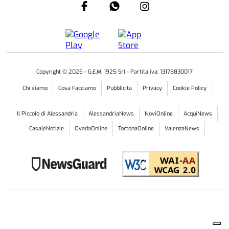
Copyright ©
2026
- G.E.M. 1925 Srl - Partita iva: 13178830017
Chi siamo
Cosa Facciamo
Pubblicità
Privacy
Cookie Policy
Il Piccolo di Alessandria
AlessandriaNews
NoviOnline
AcquiNews
CasaleNotizie
OvadaOnline
TortonaOnline
ValenzaNews