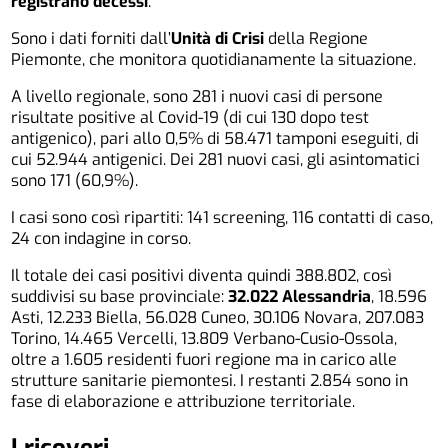
registrano
decessi
.
Sono i dati forniti dall’
Unità di Crisi
della Regione
Piemonte, che monitora quotidianamente la situazione.
A livello regionale, sono 281 i nuovi casi di persone
risultate positive al Covid-19 (di cui 130 dopo test
antigenico), pari allo 0,5% di 58.471 tamponi eseguiti, di
cui 52.944 antigenici. Dei 281 nuovi casi, gli asintomatici
sono 171 (60,9%).
I casi sono così ripartiti: 141 screening, 116 contatti di caso,
24 con indagine in corso.
Il totale dei casi positivi diventa quindi 388.802, così
suddivisi su base provinciale:
32.022 Alessandria
, 18.596
Asti, 12.233 Biella, 56.028 Cuneo, 30.106 Novara, 207.083
Torino, 14.465 Vercelli, 13.809 Verbano-Cusio-Ossola,
oltre a 1.605 residenti fuori regione ma in carico alle
strutture sanitarie piemontesi. I restanti 2.854 sono in
fase di elaborazione e attribuzione territoriale.