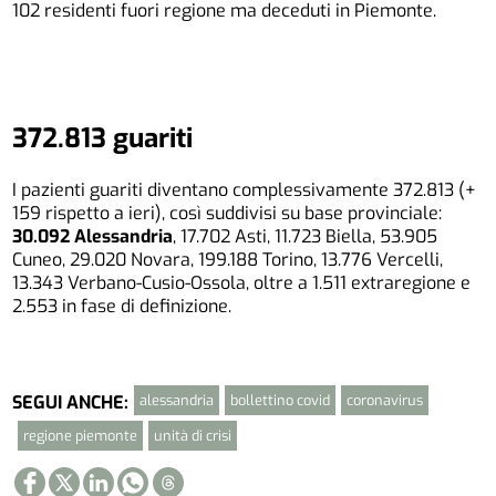
102 residenti fuori regione ma deceduti in Piemonte.
372.813 guariti
I pazienti guariti diventano complessivamente 372.813 (+
159 rispetto a ieri), così suddivisi su base provinciale:
30.092 Alessandria
, 17.702 Asti, 11.723 Biella, 53.905
Cuneo, 29.020 Novara, 199.188 Torino, 13.776 Vercelli,
13.343 Verbano-Cusio-Ossola, oltre a 1.511 extraregione e
2.553 in fase di definizione.
alessandria
bollettino covid
coronavirus
SEGUI ANCHE:
regione piemonte
unità di crisi