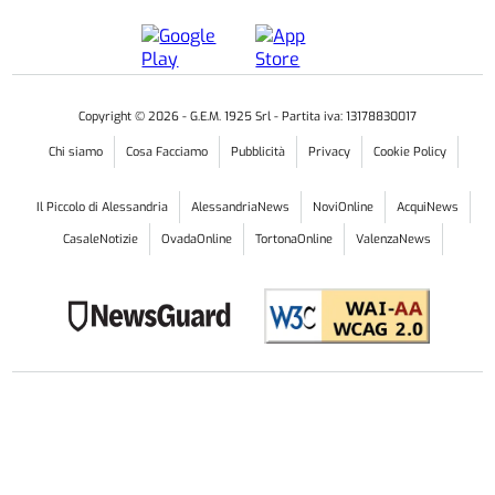
Copyright ©
2026
- G.E.M. 1925 Srl - Partita iva: 13178830017
Chi siamo
Cosa Facciamo
Pubblicità
Privacy
Cookie Policy
Il Piccolo di Alessandria
AlessandriaNews
NoviOnline
AcquiNews
CasaleNotizie
OvadaOnline
TortonaOnline
ValenzaNews