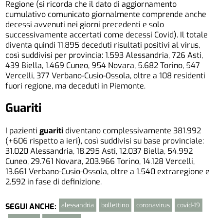
Regione (si ricorda che il dato di aggiornamento
cumulativo comunicato giornalmente comprende anche
decessi avvenuti nei giorni precedenti e solo
successivamente accertati come decessi Covid). Il totale
diventa quindi 11.895 deceduti risultati positivi al virus,
così suddivisi per provincia: 1.593 Alessandria, 726 Asti,
439 Biella, 1.469 Cuneo, 954 Novara, 5.682 Torino, 547
Vercelli, 377 Verbano-Cusio-Ossola, oltre a 108 residenti
fuori regione, ma deceduti in Piemonte.
Guariti
I pazienti
guariti
diventano complessivamente 381.992
(+606 rispetto a ieri), così suddivisi su base provinciale:
31.020 Alessandria, 18.295 Asti, 12.037 Biella, 54.992
Cuneo, 29.761 Novara, 203.966 Torino, 14.128 Vercelli,
13.661 Verbano-Cusio-Ossola, oltre a 1.540 extraregione e
2.592 in fase di definizione.
alessandria
bollettino
coronavirus
covid-19
SEGUI ANCHE: