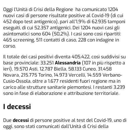
Oggi l’Unità di Crisi della Regione ha comunicato 1204
nuovi casi di persone risultate positive al Covid-19 (di cui
452 dopo test antigenico), pari all’1,9% di 62.935 tamponi
eseguiti, di cui 52.357 antigenici. Dei 1204 nuovi casi gli
asintomatici sono 604 (50,2%). I casi sono così ripartiti:
465 screening, 511 contatti di caso, 228 con indagine in
corso.
Il totale dei casi positivi diventa 405.422, così suddivisi su
base provinciale: 33.251
Alessandria
(107 in più rispetto a
ieri), 19.570 Asti, 12.787 Biella, 58.133 Cuneo, 31.458
Novara, 215.775 Torino, 14.973 Vercelli, 14.559 Verbano-
Cusio-Ossola, oltre a 1.677 residenti fuori regione ma in
carico alle strutture sanitarie piemontesi. I restanti 3.239
sono in fase di elaborazione e attribuzione territoriale.
I decessi
Due
decessi
di persone positive al test del Covid-19, uno di
oggi, sono stati comunicati dall’Unità di Crisi della