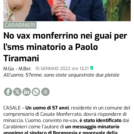
CARABINIERI
No vax monferrino nei guai per
l’sms minatorio a Paolo
Tiramani
M.Ga. - M.Ber.
15 GENNAIO 2022
ore
13:21
All'uomo, 57enne, sono state sequestrate due pistole
CASALE –
Un uomo di 57 anni
, residente in un comune del
comprensorio di Casale Monferrato, dovrà rispondere di
minaccia. L’uomo, convinto no-vax,
è stato identificato
dai
Carabinieri come l’autore di
un messaggio minatorio
anonimo al sindaco di Borgosesia e onorevole della