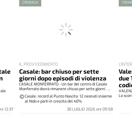
CRONACA
CRON
IL PROVVEDIMENTO
L'INT
tale
Casale: bar chiuso per sette
Vale
in
giorni dopo episodi di violenza
due 
codi
CASALE MONFERRATO - Un bar del centro di Casale
Monferrato dovrà rimanere chiuso per sette giorni . ...
ale
VALENZA
Lo scont
Casale, record al Punto Nascita: 12 neonati insieme
al Nido e parti in crescita del 40%
re
12:37
30 LUGLIO 2026
ore
09:58