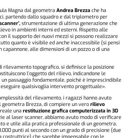
’Aula Magna dal geometra
Andrea Brezza
che ha
fici, partendo dallo squadro e dal triplometro per
 scanner’,
strumentazione di ultima generazione che
ievo in ambienti interni ed esterni. Rispetto alle
con il supporto dei nuovi mezzi si possono realizzare
 tutto quanto è visibile ed anche inaccessibile (si pensi
 un capannone, alle dimensioni di un pozzo o di una
 rilevamento topografico, si definisce la posizione
ostituiscono l’oggetto del rilievo, indicandone le
è un passaggio fondamentale, poiché è imprescindibile
i eseguire qualsivoglia intervento progettuale».
mplessità del rilevamento, i ragazzi hanno avuto
del geometra Brezza, di compiere un vero
rilievo
 reale una
restituzione grafica computerizzata in 3D
azie al laser scanner, abbiamo avuto modo di verificare
to e utile alla pratica professionale di un geometra,
.000 punti al secondo con un grado di precisione (due
sa costruttrice) che sarebbe impensabile con le