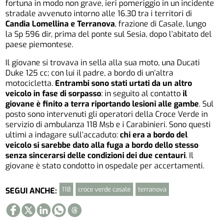
fortuna in modo non grave, ieri pomeriggio in un incidente
stradale avvenuto intorno alle 16.30 tra i territori di
Candia Lomellina e Terranova
, frazione di Casale, lungo
la Sp 596 dir, prima del ponte sul Sesia, dopo l’abitato del
paese piemontese.
Il giovane si trovava in sella alla sua moto, una Ducati
Duke 125 cc; con lui il padre, a bordo di un’altra
motocicletta.
Entrambi sono stati urtati da un altro
veicolo in fase di sorpasso
: in seguito al contatto
il
giovane è finito a terra riportando lesioni alle gambe
. Sul
posto sono intervenuti gli operatori della Croce Verde in
servizio di ambulanza 118 Msb e i Carabinieri. Sono questi
ultimi a indagare sull’accaduto:
chi era a bordo del
veicolo si sarebbe dato alla fuga a bordo dello stesso
senza sincerarsi delle condizioni dei due centauri
. Il
giovane è stato condotto in ospedale per accertamenti.
118
croce verde casale
terranova
SEGUI ANCHE: