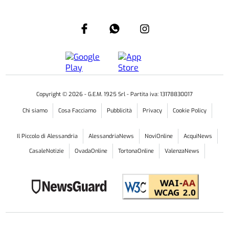
Copyright ©
2026
- G.E.M. 1925 Srl - Partita iva: 13178830017
Chi siamo
Cosa Facciamo
Pubblicità
Privacy
Cookie Policy
Il Piccolo di Alessandria
AlessandriaNews
NoviOnline
AcquiNews
CasaleNotizie
OvadaOnline
TortonaOnline
ValenzaNews