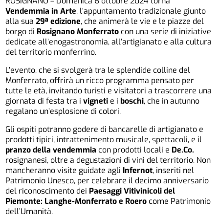
ROSIGNANO – Domenica 6 ottobre 2024 torna
Vendemmia in Arte
, l’appuntamento tradizionale giunto
alla sua
29ª edizione
, che animerà le vie e le piazze del
borgo di
Rosignano Monferrato
con una serie di iniziative
dedicate all’enogastronomia, all’artigianato e alla cultura
del territorio monferrino.
L’evento, che si svolgerà tra le splendide colline del
Monferrato, offrirà un ricco programma pensato per
tutte le età, invitando turisti e visitatori a trascorrere una
giornata di festa tra i
vigneti
e i
boschi
, che in autunno
regalano un’esplosione di colori.
Gli ospiti potranno godere di bancarelle di artigianato e
prodotti tipici, intrattenimento musicale, spettacoli, e il
pranzo della vendemmia
con prodotti locali e
De.Co.
rosignanesi, oltre a degustazioni di vini del territorio. Non
mancheranno visite guidate agli
Infernot
, inseriti nel
Patrimonio Unesco, per celebrare il decimo anniversario
del riconoscimento dei
Paesaggi Vitivinicoli del
Piemonte: Langhe-Monferrato e Roero
come Patrimonio
dell’Umanità.