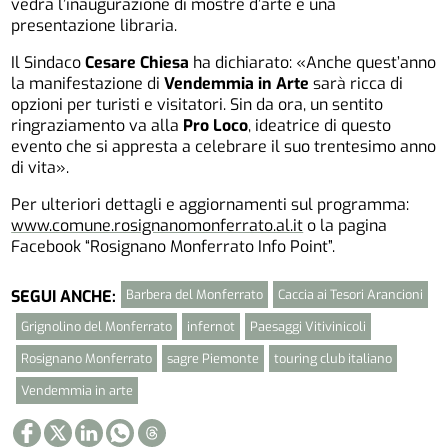
vedrà l’inaugurazione di mostre d’arte e una
presentazione libraria.
Il Sindaco
Cesare Chiesa
ha dichiarato: «Anche quest’anno
la manifestazione di
Vendemmia in Arte
sarà ricca di
opzioni per turisti e visitatori. Sin da ora, un sentito
ringraziamento va alla
Pro Loco
, ideatrice di questo
evento che si appresta a celebrare il suo trentesimo anno
di vita».
Per ulteriori dettagli e aggiornamenti sul programma:
www.comune.rosignanomonferrato.al.it
o la pagina
Facebook “Rosignano Monferrato Info Point”.
Barbera del Monferrato
Caccia ai Tesori Arancioni
SEGUI ANCHE:
Grignolino del Monferrato
infernot
Paesaggi Vitivinicoli
Rosignano Monferrato
sagre Piemonte
touring club italiano
Vendemmia in arte