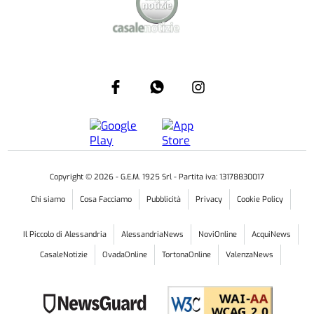
Copyright ©
2026
- G.E.M. 1925 Srl - Partita iva: 13178830017
Chi siamo
Cosa Facciamo
Pubblicità
Privacy
Cookie Policy
Il Piccolo di Alessandria
AlessandriaNews
NoviOnline
AcquiNews
CasaleNotizie
OvadaOnline
TortonaOnline
ValenzaNews