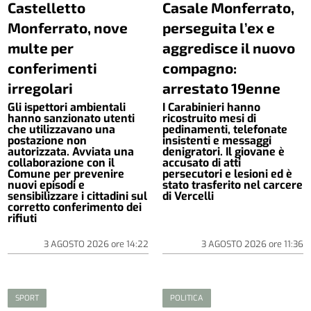
Castelletto
Casale Monferrato,
Monferrato, nove
perseguita l’ex e
multe per
aggredisce il nuovo
conferimenti
compagno:
irregolari
arrestato 19enne
Gli ispettori ambientali
I Carabinieri hanno
hanno sanzionato utenti
ricostruito mesi di
che utilizzavano una
pedinamenti, telefonate
postazione non
insistenti e messaggi
autorizzata. Avviata una
denigratori. Il giovane è
collaborazione con il
accusato di atti
Comune per prevenire
persecutori e lesioni ed è
nuovi episodi e
stato trasferito nel carcere
sensibilizzare i cittadini sul
di Vercelli
corretto conferimento dei
rifiuti
3 AGOSTO 2026
ore
14:22
3 AGOSTO 2026
ore
11:36
SPORT
POLITICA