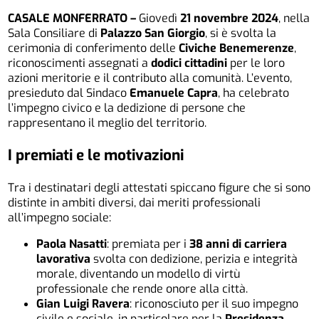
CASALE MONFERRATO –
Giovedì
21 novembre 2024
, nella
Sala Consiliare di
Palazzo San Giorgio
, si è svolta la
cerimonia di conferimento delle
Civiche Benemerenze
,
riconoscimenti assegnati a
dodici cittadini
per le loro
azioni meritorie e il contributo alla comunità. L’evento,
presieduto dal Sindaco
Emanuele Capra
, ha celebrato
l’impegno civico e la dedizione di persone che
rappresentano il meglio del territorio.
I premiati e le motivazioni
Tra i destinatari degli attestati spiccano figure che si sono
distinte in ambiti diversi, dai meriti professionali
all’impegno sociale:
Paola Nasatti
: premiata per i
38 anni di carriera
lavorativa
svolta con dedizione, perizia e integrità
morale, diventando un modello di virtù
professionale che rende onore alla città.
Gian Luigi Ravera
: riconosciuto per il suo impegno
civile e sociale, in particolare per la
Presidenza