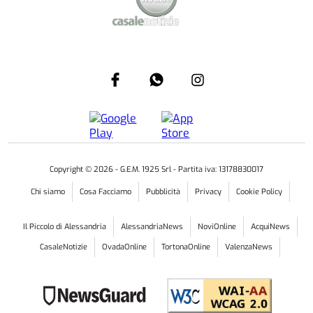
Copyright ©
2026
- G.E.M. 1925 Srl - Partita iva: 13178830017
Chi siamo
Cosa Facciamo
Pubblicità
Privacy
Cookie Policy
Il Piccolo di Alessandria
AlessandriaNews
NoviOnline
AcquiNews
CasaleNotizie
OvadaOnline
TortonaOnline
ValenzaNews