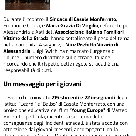
Durante l’incontro, il
Sindaco di Casale Monferrato
,
Emanuele Capra, e
Maria Grazia Di Virgilio
, referente per
Alessandria e Asti dell’
Associazione Italiana Familiari
Vittime della Strada
, hanno sottolineato il peso del tema
nella comunità. A seguire, il
Vice Prefetto Vicario di
Alessandria
, Luigi Swich, ha rimarcato l’urgenza di
ridurre il numero di vittime sulle strade italiane,
ricordando che il rispetto delle regole stradali è una
responsabilità di tutti.
Un messaggio per i giovani
L’evento ha coinvolto
215 studenti e 22 insegnanti
degli
Istituti “Leardi” e “Balbo” di Casale Monferrato, con una
proiezione educativa del film
“Young Europe”
di Matteo
Vicino. La pellicola, incentrata sul tema delle
conseguenze degli incidenti stradali, è stata accolta con
attenzione dai giovani presenti, accompagnati dalla
Professoressa Alessia Montessoro, in rappresentanza del