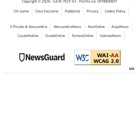
Copyright ©
2026
- G.E.M. 1925 Srl - Partita iva: 13178830017
Chi siamo
Cosa Facciamo
Pubblicità
Privacy
Cookie Policy
Il Piccolo di Alessandria
AlessandriaNews
NoviOnline
AcquiNews
CasaleNotizie
OvadaOnline
TortonaOnline
ValenzaNews