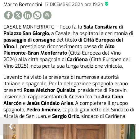
Marco Bertoncini
17 DICEMBRE 2024
ore
19:24
CASALE MONFERRATO – Poco fa la
Sala Consiliare di
Palazzo San Giorgio
, a Casale, ha ospitato la cerimonia di
passaggio di consegne
del titolo di
Città Europea del
Vino
. Il prestigioso riconoscimento passa da
Alto
Piemonte-Gran Monferrato
(Città Europea del Vino
2024) alla città spagnola di
Cariñena
(Città Europea del
Vino 2025), nota per la sua lunga tradizione vinicola.
L’evento ha visto la presenza di numerose autorità
italiane e spagnole. Per la delegazione spagnola erano
presenti
Rosa Melchor Quiralte
, presidente di Recevin,
insieme ai rappresentanti di Acevin tra cui
Ana Cano
Alarcón
e
Jesús Cándalo Arias
. A completare il gruppo
spagnolo,
Pedro Jiménez
, capo di gabinetto del Sindaco di
Alcalá de San Juan, e
Sergio Ortiz
, sindaco di Cariñena.
❮