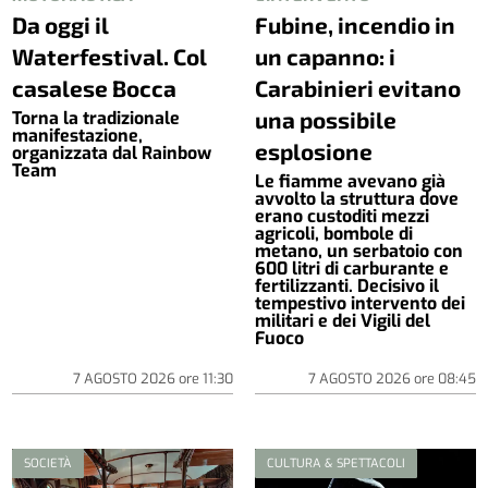
Da oggi il
Fubine, incendio in
Waterfestival. Col
un capanno: i
casalese Bocca
Carabinieri evitano
una possibile
Torna la tradizionale
manifestazione,
esplosione
organizzata dal Rainbow
Team
Le fiamme avevano già
avvolto la struttura dove
erano custoditi mezzi
agricoli, bombole di
metano, un serbatoio con
600 litri di carburante e
fertilizzanti. Decisivo il
tempestivo intervento dei
militari e dei Vigili del
Fuoco
7 AGOSTO 2026
ore
11:30
7 AGOSTO 2026
ore
08:45
SOCIETÀ
CULTURA & SPETTACOLI