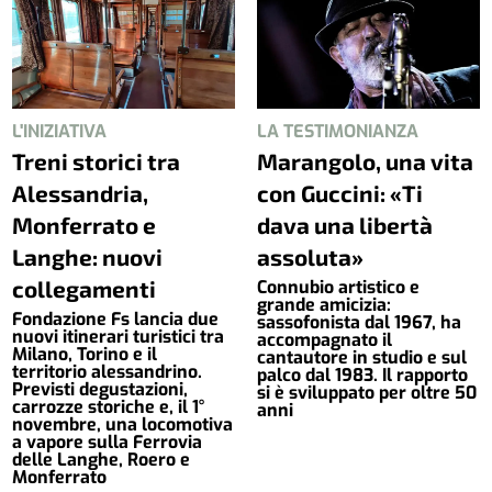
L'INIZIATIVA
LA TESTIMONIANZA
Treni storici tra
Marangolo, una vita
Alessandria,
con Guccini: «Ti
Monferrato e
dava una libertà
Langhe: nuovi
assoluta»
collegamenti
Connubio artistico e
grande amicizia:
Fondazione Fs lancia due
sassofonista dal 1967, ha
nuovi itinerari turistici tra
accompagnato il
Milano, Torino e il
cantautore in studio e sul
territorio alessandrino.
palco dal 1983. Il rapporto
Previsti degustazioni,
si è sviluppato per oltre 50
carrozze storiche e, il 1°
anni
novembre, una locomotiva
a vapore sulla Ferrovia
delle Langhe, Roero e
Monferrato