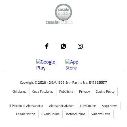
Copyright ©
2026
- G.E.M. 1925 Srl - Partita iva: 13178830017
Chi siamo
Cosa Facciamo
Pubblicità
Privacy
Cookie Policy
Il Piccolo di Alessandria
AlessandriaNews
NoviOnline
AcquiNews
CasaleNotizie
OvadaOnline
TortonaOnline
ValenzaNews