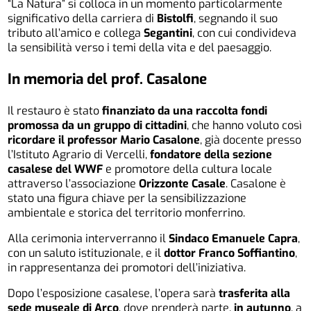
“La Natura” si colloca in un momento particolarmente
significativo della carriera di
Bistolfi
, segnando il suo
tributo all’amico e collega
Segantini
, con cui condivideva
la sensibilità verso i temi della vita e del paesaggio.
In memoria del prof. Casalone
Il restauro è stato
finanziato da una raccolta fondi
promossa da un gruppo di cittadini
, che hanno voluto così
ricordare il professor Mario Casalone
, già docente presso
l’Istituto Agrario di Vercelli,
fondatore della sezione
casalese del WWF
e promotore della cultura locale
attraverso l’associazione
Orizzonte Casale
. Casalone è
stato una figura chiave per la sensibilizzazione
ambientale e storica del territorio monferrino.
Alla cerimonia interverranno il
Sindaco Emanuele Capra
,
con un saluto istituzionale, e il
dottor Franco Soffiantino
,
in rappresentanza dei promotori dell’iniziativa.
Dopo l’esposizione casalese, l’opera sarà
trasferita alla
sede museale di Arco
, dove prenderà parte,
in autunno
, a