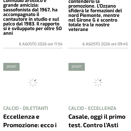
Connubio artistico e
contendersi la
grande amicizia:
promozione. L'Ozzano
sassofonista dal 1967, ha
sfiderà le formazioni del
accompagnato il
nord Piemonte, mentre
cantautore in studio e sul
nel Girone G è scontro
palco dal 1983. Il rapporto
totale tra le nostre
si è sviluppato per oltre 50
veterane
anni
6 AGOSTO 2026
ore
11:54
6 AGOSTO 2026
ore
09:45
SPORT
SPORT
CALCIO - DILETTANTI
CALCIO - ECCELLENZA
Eccellenza e
Casale, oggi il primo
Promozione: ecco i
test. Contro l’Asti