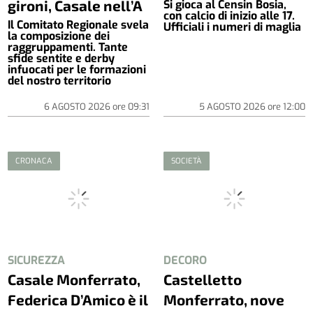
gironi, Casale nell’A
Si gioca al Censin Bosia,
con calcio di inizio alle 17.
Il Comitato Regionale svela
Ufficiali i numeri di maglia
la composizione dei
raggruppamenti. Tante
sfide sentite e derby
infuocati per le formazioni
del nostro territorio
6 AGOSTO 2026
ore
09:31
5 AGOSTO 2026
ore
12:00
CRONACA
SOCIETÀ
SICUREZZA
DECORO
Casale Monferrato,
Castelletto
Federica D’Amico è il
Monferrato, nove