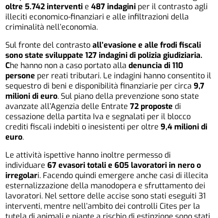
oltre 5.742 interventi
e
487 indagini
per il contrasto agli
illeciti economico-finanziari e alle infiltrazioni della
criminalità nell’economia.
Sul fronte del contrasto
all’evasione e alle frodi fiscali
sono state sviluppate 127 indagini di polizia giudiziaria.
C
he hanno non a caso portato alla
denuncia di 110
persone
per reati tributari. Le indagini hanno consentito il
sequestro di beni e disponibilità finanziarie per circa
9,7
milioni di euro
. Sul piano della prevenzione sono state
avanzate all’Agenzia delle Entrate
72 proposte
di
cessazione della partita Iva e segnalati per il blocco
crediti fiscali indebiti o inesistenti per oltre
9,4 milioni di
euro
.
Le attività ispettive hanno inoltre permesso di
individuare
67 evasori totali e 605 lavoratori in nero o
irregolar
i. Facendo quindi emergere anche casi di illecita
esternalizzazione della manodopera e sfruttamento dei
lavoratori. Nel settore delle accise sono stati eseguiti 31
interventi, mentre nell’ambito dei controlli Cites per la
tutela di animali e piante a rischio di estinzione sono stati