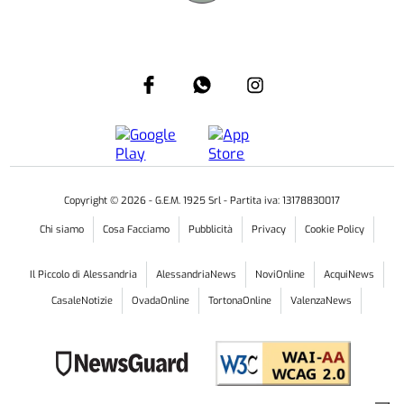
Copyright ©
2026
- G.E.M. 1925 Srl - Partita iva: 13178830017
Chi siamo
Cosa Facciamo
Pubblicità
Privacy
Cookie Policy
Il Piccolo di Alessandria
AlessandriaNews
NoviOnline
AcquiNews
CasaleNotizie
OvadaOnline
TortonaOnline
ValenzaNews