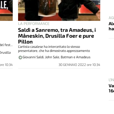
AG
Al
LA PERFORMANCE
ha
Saldì a Sanremo, tra Amadeus, i
Måneskin, Drusilla Foer e pure
Pillon
el fest...
L'artista casalese ha intercettato lo stesso
presentatore, che ha dimostrato apprezzamento
Drusilla
Giovanni Saldí, John Sale, Batman e Amadeus
ore
10:34
30 GENNAIO 2022
ore
10:34
L'
Va
16