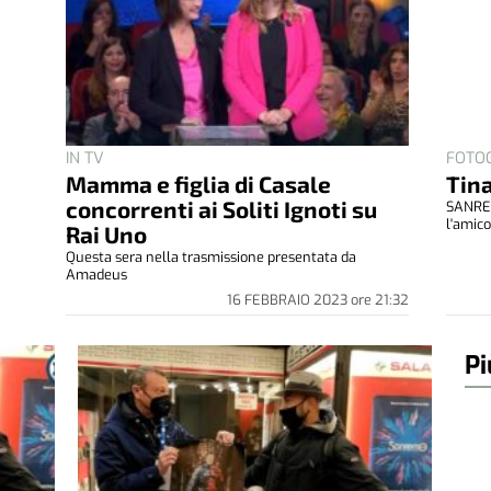
IN TV
FOTO
Mamma e figlia di Casale
Tina
concorrenti ai Soliti Ignoti su
SANREM
l'amico
Rai Uno
Questa sera nella trasmissione presentata da
Amadeus
16 FEBBRAIO 2023
ore
21:32
Pi