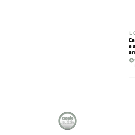
IL
Ca
e 
ar