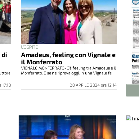
L'OSPITE
 di
Amadeus, feeling con Vignale e
il Monferrato
VIGNALE MONFERRATO- C'è feeling tra Amadeus e il
uttore
Monferrato. E se ne riprova oggi, in una Vignale fe...
e
17:10
20 APRILE 2024
ore
12:14