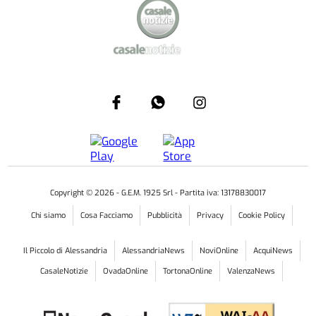
Copyright ©
2026
- G.E.M. 1925 Srl - Partita iva: 13178830017
Chi siamo
Cosa Facciamo
Pubblicità
Privacy
Cookie Policy
Il Piccolo di Alessandria
AlessandriaNews
NoviOnline
AcquiNews
CasaleNotizie
OvadaOnline
TortonaOnline
ValenzaNews