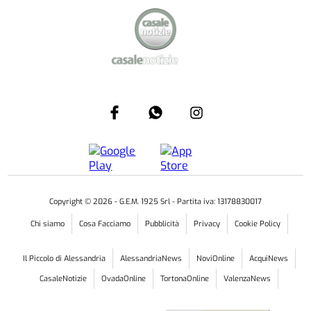
Copyright ©
2026
- G.E.M. 1925 Srl - Partita iva: 13178830017
Chi siamo
Cosa Facciamo
Pubblicità
Privacy
Cookie Policy
Il Piccolo di Alessandria
AlessandriaNews
NoviOnline
AcquiNews
CasaleNotizie
OvadaOnline
TortonaOnline
ValenzaNews