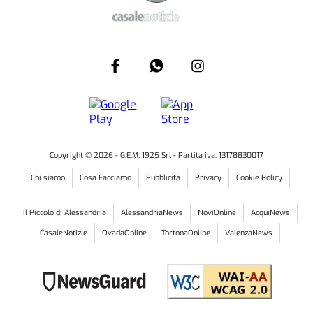
Copyright ©
2026
- G.E.M. 1925 Srl - Partita iva: 13178830017
Chi siamo
Cosa Facciamo
Pubblicità
Privacy
Cookie Policy
Il Piccolo di Alessandria
AlessandriaNews
NoviOnline
AcquiNews
CasaleNotizie
OvadaOnline
TortonaOnline
ValenzaNews