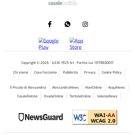
Copyright ©
2026
- G.E.M. 1925 Srl - Partita iva: 13178830017
Chi siamo
Cosa Facciamo
Pubblicità
Privacy
Cookie Policy
Il Piccolo di Alessandria
AlessandriaNews
NoviOnline
AcquiNews
CasaleNotizie
OvadaOnline
TortonaOnline
ValenzaNews