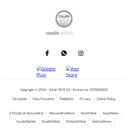
Copyright ©
2026
- G.E.M. 1925 Srl - Partita iva: 13178830017
Chi siamo
Cosa Facciamo
Pubblicità
Privacy
Cookie Policy
Il Piccolo di Alessandria
AlessandriaNews
NoviOnline
AcquiNews
CasaleNotizie
OvadaOnline
TortonaOnline
ValenzaNews