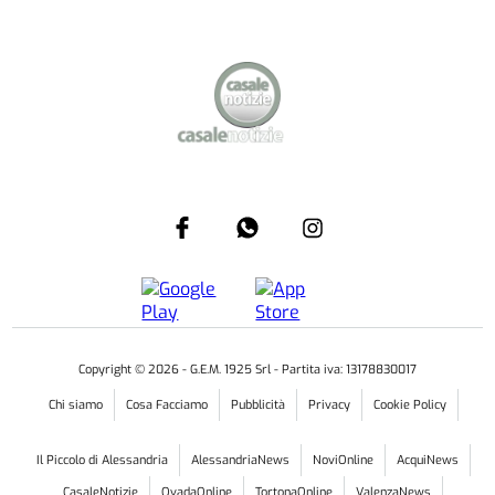
Copyright ©
2026
- G.E.M. 1925 Srl - Partita iva: 13178830017
Chi siamo
Cosa Facciamo
Pubblicità
Privacy
Cookie Policy
Il Piccolo di Alessandria
AlessandriaNews
NoviOnline
AcquiNews
CasaleNotizie
OvadaOnline
TortonaOnline
ValenzaNews