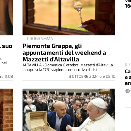
IL
Ca
e 
ar
IL PROGRAMMA
l suo
Piemonte Grappa, gli
appuntamenti del weekend a
Mazzetti d’Altavilla
4,
a nel
ALTAVILLA - Domenica 6 ottobre, Mazzetti d’Altavilla
inaugura la 178° stagione consecutiva di distil...
re
11:08
3 OTTOBRE 2024
ore
08:10