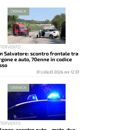
INTERVENTO
n Salvatore: scontro frontale tra
rgone e auto, 70enne in codice
sso
31 LUGLIO 2026
ore
12:37
CRONACA
INTERVENTO
lenza: scontro auto – moto, due
enni all’ospedale in codice giallo
2 AGOSTO 2026
ore
23:20
CRONACA