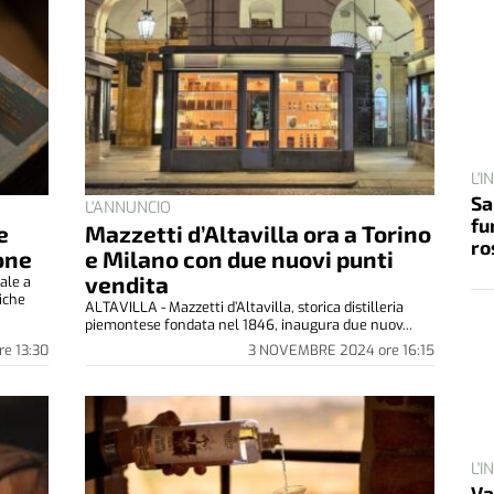
L'
Sa
fu
ro
L'ANNUNCIO
e
Mazzetti d’Altavilla ora a Torino
rone
e Milano con due nuovi punti
vendita
ale a
iche
L'
ALTAVILLA - Mazzetti d’Altavilla, storica distilleria
Va
piemontese fondata nel 1846, inaugura due nuov...
16
re
13:30
3 NOVEMBRE 2024
ore
16:15