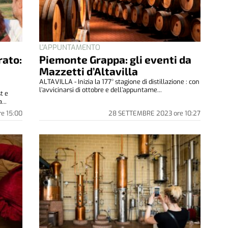
DE
C
m
L'APPUNTAMENTO
ir
rato:
Piemonte Grappa: gli eventi da
CAS
Mazzetti d’Altavilla
di 
conf
ALTAVILLA - Inizia la 177° stagione di distillazione : con
l’avvicinarsi di ottobre e dell’appuntame...
t e
...
re
15:00
28 SETTEMBRE 2023
ore
10:27
3 
AG
Ci