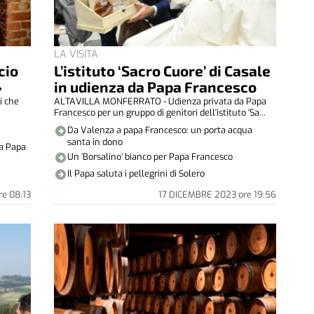
LA VISITA
cio
L’istituto ‘Sacro Cuore’ di Casale
»
in udienza da Papa Francesco
i che
ALTAVILLA MONFERRATO - Udienza privata da Papa
Francesco per un gruppo di genitori dell'istituto 'Sa...
Da Valenza a papa Francesco: un porta acqua
santa in dono
da Papa
Un ‘Borsalino’ bianco per Papa Francesco
Il Papa saluta i pellegrini di Solero
re
08:13
17 DICEMBRE 2023
ore
19:56
S