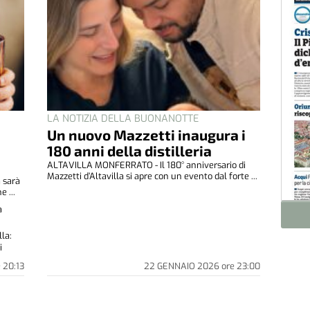
LA NOTIZIA DELLA BUONANOTTE
Un nuovo Mazzetti inaugura i
180 anni della distilleria
ALTAVILLA MONFERRATO - Il 180° anniversario di
Mazzetti d’Altavilla si apre con un evento dal forte ...
 sarà
e ...
a
lla:
i
e
20:13
22 GENNAIO 2026
ore
23:00