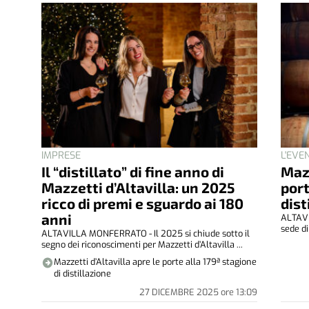
IMPRESE
L'EVE
Il “distillato” di fine anno di
Mazz
Mazzetti d’Altavilla: un 2025
port
ricco di premi e sguardo ai 180
dist
anni
ALTAVI
sede di 
ALTAVILLA MONFERRATO - Il 2025 si chiude sotto il
segno dei riconoscimenti per Mazzetti d’Altavilla ...
Mazzetti d’Altavilla apre le porte alla 179ª stagione
di distillazione
27 DICEMBRE 2025
ore
13:09