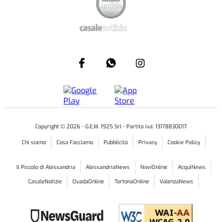
Copyright ©
2026
- G.E.M. 1925 Srl - Partita iva: 13178830017
Chi siamo
Cosa Facciamo
Pubblicità
Privacy
Cookie Policy
Il Piccolo di Alessandria
AlessandriaNews
NoviOnline
AcquiNews
CasaleNotizie
OvadaOnline
TortonaOnline
ValenzaNews