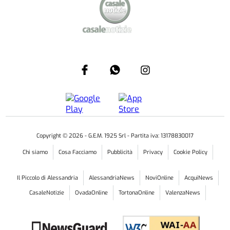
Copyright ©
2026
- G.E.M. 1925 Srl - Partita iva: 13178830017
Chi siamo
Cosa Facciamo
Pubblicità
Privacy
Cookie Policy
Il Piccolo di Alessandria
AlessandriaNews
NoviOnline
AcquiNews
CasaleNotizie
OvadaOnline
TortonaOnline
ValenzaNews