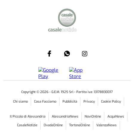
Copyright ©
2026
- G.E.M. 1925 Srl - Partita iva: 13178830017
Chi siamo
Cosa Facciamo
Pubblicità
Privacy
Cookie Policy
Il Piccolo di Alessandria
AlessandriaNews
NoviOnline
AcquiNews
CasaleNotizie
OvadaOnline
TortonaOnline
ValenzaNews