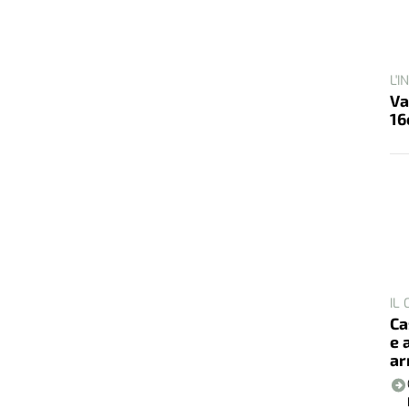
L'
Va
16
IL
Ca
e 
ar