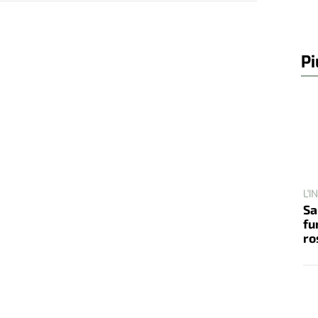
Pi
L'
Sa
fu
ro