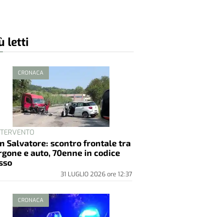
ù letti
CRONACA
INTERVENTO
n Salvatore: scontro frontale tra
rgone e auto, 70enne in codice
sso
31 LUGLIO 2026
ore
12:37
CRONACA