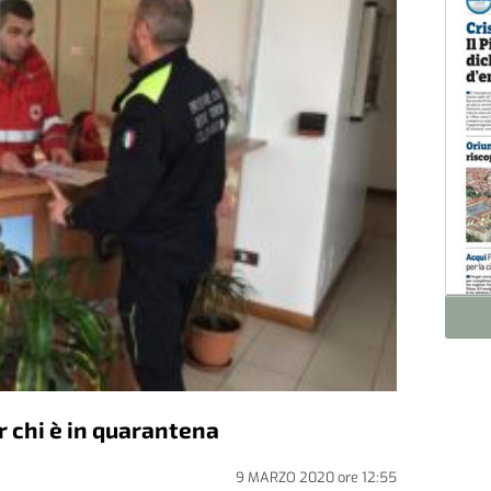
r chi è in quarantena
9 MARZO 2020
ore
12:55