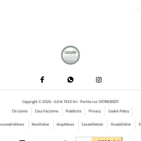
Copyright ©
2026
- G.E.M. 1925 Srl - Partita iva: 13178830017
Chi siamo
Cosa Facciamo
Pubblicità
Privacy
Cookie Policy
lessandriaNews
NoviOnline
AcquiNews
CasaleNotizie
OvadaOnline
T