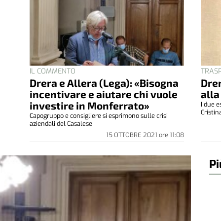
IL COMMENTO
TRASP
Drera e Allera (Lega): «Bisogna
Drer
incentivare e aiutare chi vuole
alla
investire in Monferrato»
I due e
Cristin
Capogruppo e consigliere si esprimono sulle crisi
aziendali del Casalese
15 OTTOBRE 2021
ore
11:08
Pi