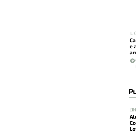
IL
Ca
e 
ar
Pu
L'I
Al
Co
Lo