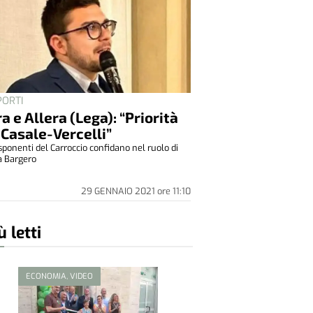
ORTI
a e Allera (Lega): “Priorità
 Casale-Vercelli”
sponenti del Carroccio confidano nel ruolo di
a Bargero
29 GENNAIO 2021
ore
11:10
ù letti
ECONOMIA, VIDEO