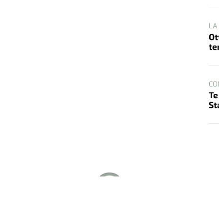
LA
Ot
te
CO
Te
St