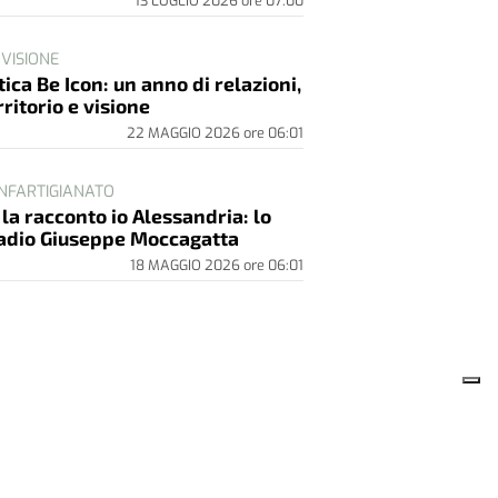
13 LUGLIO 2026
ore
07:00
 VISIONE
tica Be Icon: un anno di relazioni,
rritorio e visione
22 MAGGIO 2026
ore
06:01
NFARTIGIANATO
 la racconto io Alessandria: lo
adio Giuseppe Moccagatta
18 MAGGIO 2026
ore
06:01