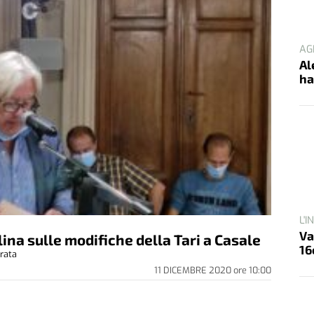
AG
Al
ha
L'
Va
lina sulle modifiche della Tari a Casale
16
 rata
11 DICEMBRE 2020
ore
10:00