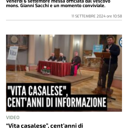
Venerdì 6 settembre messa officiata dal vescovo
mons. Gianni Sacchi e un momento conviviale.
11 SETTEMBRE 2024
ore
10:58
VIDEO
“Vita casalese”, cent’anni di