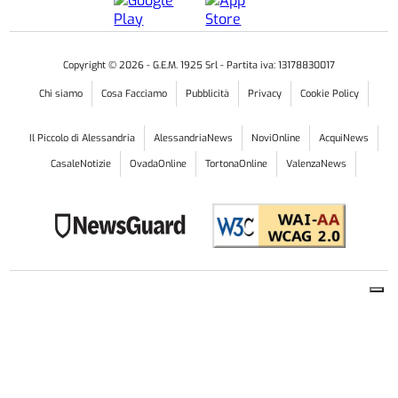
Copyright ©
2026
- G.E.M. 1925 Srl - Partita iva: 13178830017
Chi siamo
Cosa Facciamo
Pubblicità
Privacy
Cookie Policy
Il Piccolo di Alessandria
AlessandriaNews
NoviOnline
AcquiNews
CasaleNotizie
OvadaOnline
TortonaOnline
ValenzaNews