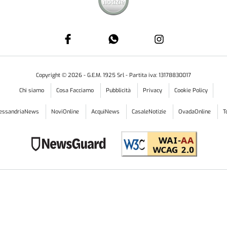
LA
Ot
te
CO
Te
St