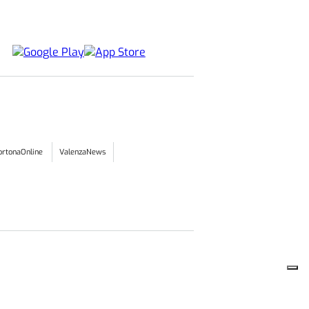
 VISIONE
tica Be Icon: un anno di relazioni,
rritorio e visione
22 MAGGIO 2026
ore
06:01
NFARTIGIANATO
 la racconto io Alessandria: lo
adio Giuseppe Moccagatta
18 MAGGIO 2026
ore
06:01