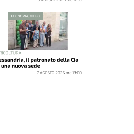
ECONOMIA, VIDEO
RICOLTURA
essandria, il patronato della Cia
 una nuova sede
7 AGOSTO 2026
ore
13:00
bbliredazionali
NIZIATIVA
essandria, al Centro
mmerciale Panorama arriva “I
ve Football”
13 LUGLIO 2026
ore
07:00