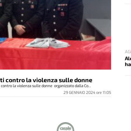
AG
Al
ha
ti contro la violenza sulle donne
Pu
contro la violenza sulle donne organizzato dalla Co...
29 GENNAIO 2024
ore
11:05
L'I
Al
Co
Lo