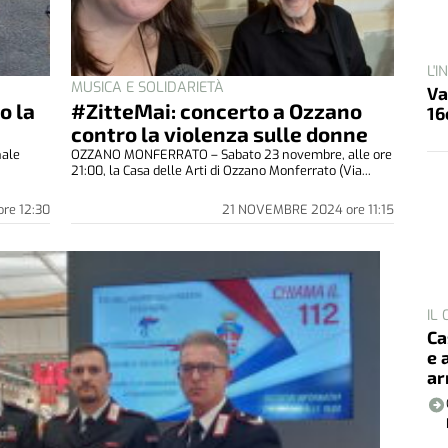
L'
Va
MUSICA E SOLIDARIETÀ
16
o la
#ZitteMai: concerto a Ozzano
contro la violenza sulle donne
nale
OZZANO MONFERRATO – Sabato 23 novembre, alle ore
21:00, la Casa delle Arti di Ozzano Monferrato (Via...
ore
12:30
21 NOVEMBRE 2024
ore
11:15
IL
Ca
e 
ar