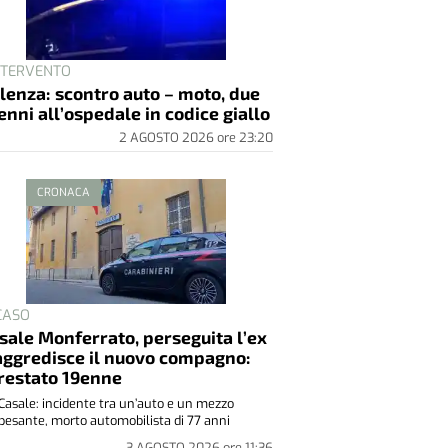
INTERVENTO
lenza: scontro auto – moto, due
enni all’ospedale in codice giallo
2 AGOSTO 2026
ore
23:20
CRONACA
 CASO
sale Monferrato, perseguita l’ex
aggredisce il nuovo compagno:
restato 19enne
Casale: incidente tra un’auto e un mezzo
pesante, morto automobilista di 77 anni
3 AGOSTO 2026
ore
11:36