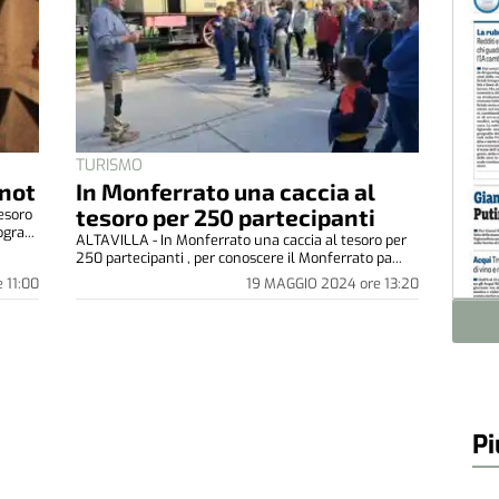
TURISMO
rnot
In Monferrato una caccia al
tesoro per 250 partecipanti
esoro
gra...
ALTAVILLA - In Monferrato una caccia al tesoro per
250 partecipanti , per conoscere il Monferrato pa...
e
11:00
19 MAGGIO 2024
ore
13:20
Pi