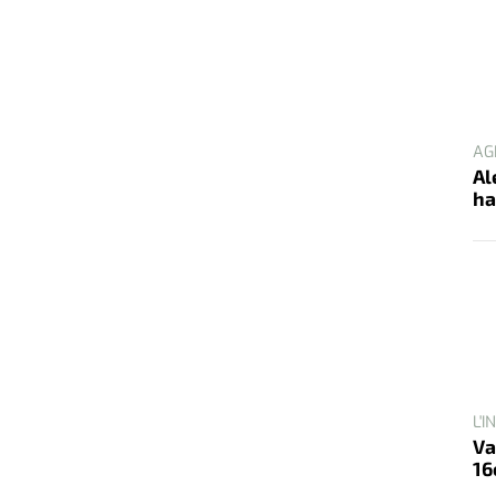
AG
Al
ha
L'
Va
16