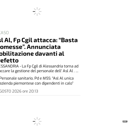
 CASO
l Al, Fp Cgil attacca: “Basta
romesse”. Annunciata
bilitazione davanti al
refetto
SSANDRIA - La Fp Cgil di Alessandria torna ad
accare la gestione del personale dell' Asl Al . ...
Personale sanitario, Pd e M5S: “Asl Al unica
azienda piemontese con dipendenti in calo”
AGOSTO 2026
ore
20:13