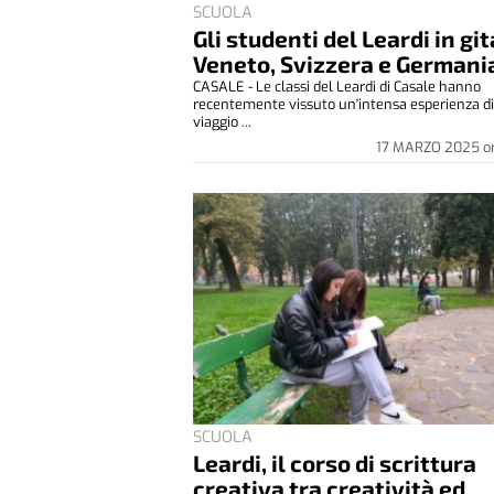
SCUOLA
Gli studenti del Leardi in git
Veneto, Svizzera e Germani
CASALE - Le classi del Leardi di Casale hanno
recentemente vissuto un'intensa esperienza d
viaggio ...
17 MARZO 2025
o
SCUOLA
Leardi, il corso di scrittura
creativa tra creatività ed