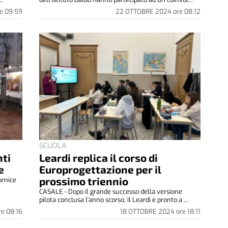
e
09:59
22 OTTOBRE 2024
ore
08:12
SCUOLA
nti
Leardi replica il corso di
e
Europrogettazione per il
prossimo triennio
ornice
.
CASALE - Dopo il grande successo della versione
pilota conclusa l'anno scorso, il Leardi è pronto a ...
re
08:16
18 OTTOBRE 2024
ore
18:11