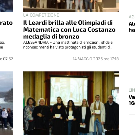
LA COMPETIZIONE
AG
erato
Il Leardi brilla alle Olimpiadi di
Al
Matematica con Luca Costanzo
ha
medaglia di bronzo
io,
ALESSANDRIA – Una mattinata di emozioni, sfide e
ue
riconoscimenti ha visto protagonisti gli studenti d...
re
07:52
14 MAGGIO 2025
ore
17:18
L'
Va
16