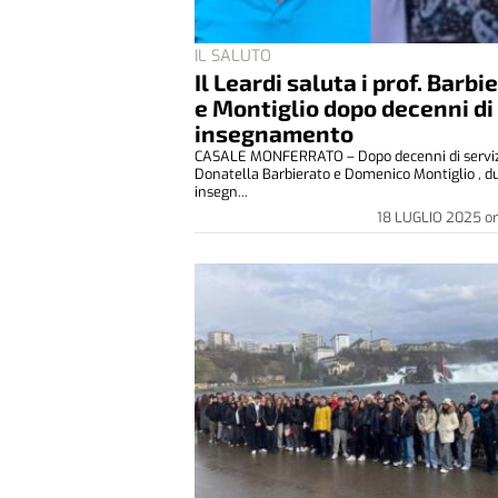
IL SALUTO
Il Leardi saluta i prof. Barbi
e Montiglio dopo decenni di
insegnamento
CASALE MONFERRATO – Dopo decenni di serviz
Donatella Barbierato e Domenico Montiglio , d
insegn...
18 LUGLIO 2025
o