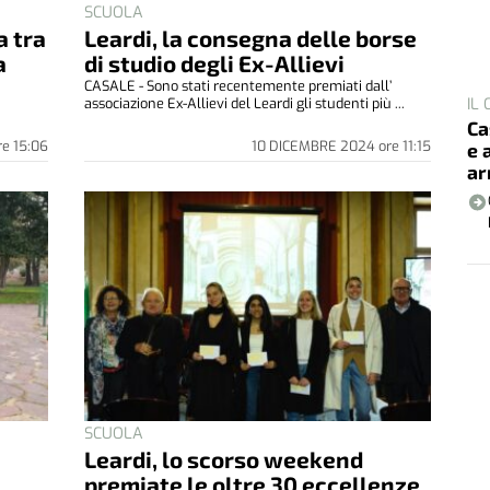
SCUOLA
a tra
Leardi, la consegna delle borse
a
di studio degli Ex-Allievi
CASALE - Sono stati recentemente premiati dall’
i
associazione Ex-Allievi del Leardi gli studenti più ...
IL
Ca
re
15:06
10 DICEMBRE 2024
ore
11:15
e 
ar
SCUOLA
Leardi, lo scorso weekend
premiate le oltre 30 eccellenze