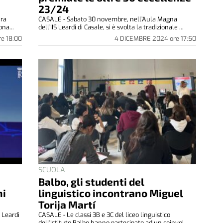
23/24
ura
CASALE - Sabato 30 novembre, nell’Aula Magna
na...
dell’IIS Leardi di Casale, si è svolta la tradizionale ...
re
18:00
4 DICEMBRE 2024
ore
17:50
SCUOLA
Balbo, gli studenti del
ni
linguistico incontrano Miguel
Torija Martí
 Leardi
CASALE - Le classi 3B e 3C del liceo linguistico
..
dell'Istituto Balbo hanno partecipato ad un coinvol...