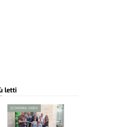
ù letti
ECONOMIA, VIDEO